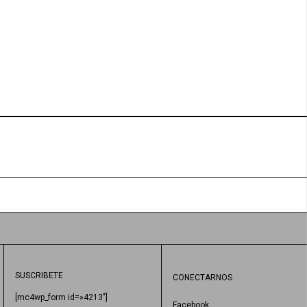
SUSCRIBETE
CONECTARNOS
[mc4wp_form id=»4213″]
Facebook