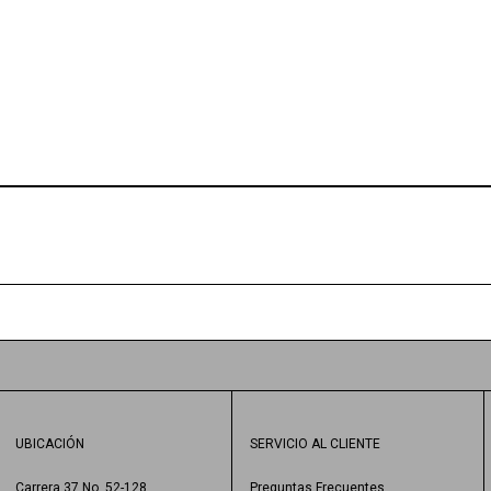
UBICACIÓN
SERVICIO AL CLIENTE
Carrera 37 No. 52-128
Preguntas Frecuentes