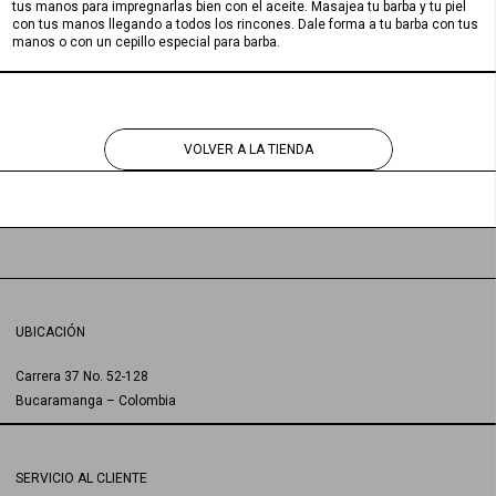
tus manos para impregnarlas bien con el aceite. Masajea tu barba y tu piel
con tus manos llegando a todos los rincones. Dale forma a tu barba con tus
manos o con un cepillo especial para barba.
VOLVER A LA TIENDA
UBICACIÓN
Carrera 37 No. 52-128
Bucaramanga – Colombia
SERVICIO AL CLIENTE