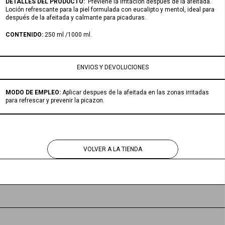
DETALLES
DEL PRODUCTO:
Previene la irritación después de la afeitada.
Loción refrescante para la piel formulada con eucalipto y mentol, ideal para
después de la afeitada y calmante para picaduras.
CONTENIDO:
250 ml /1000 ml.
ENVIOS Y DEVOLUCIONES
MODO DE EMPLEO:
Aplicar despues de la afeitada en las zonas irritadas
para refrescar y prevenir la picazon.
VOLVER A LA TIENDA