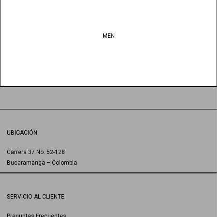
MEN
UBICACIÓN
Carrera 37 No. 52-128
Bucaramanga – Colombia
SERVICIO AL CLIENTE
Preguntas Frecuentes