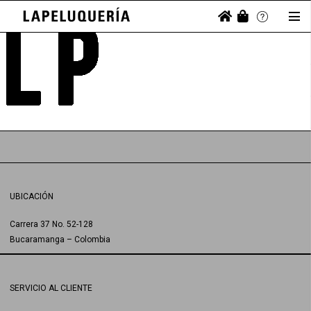
UBICACIÓN
Carrera 37 No. 52-128
Bucaramanga – Colombia
SERVICIO AL CLIENTE